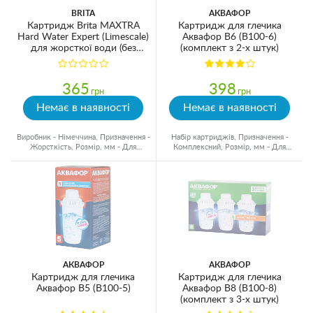
BRITA
АКВАФОР
Картридж Brita MAXTRA
Картридж для глечика
Hard Water Expert (Limescale)
Аквафор В6 (В100-6)
для жорсткої води (без
(комплект з 2-х штук)
картонної коробки)
365
398
грн
грн
Немає в наявності
Немає в наявності
Виробник - Німеччина, Призначення -
Набір картриджів, Призначення -
Жорсткість, Розмір, мм - Для
Комплексний, Розмір, мм - Для
глечиків
глечиків, Ресурс - 300 л
АКВАФОР
АКВАФОР
Картридж для глечика
Картридж для глечика
Аквафор В5 (В100-5)
Аквафор В8 (В100-8)
(комплект з 3-х штук)