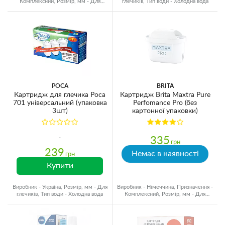
Комплексний, Розмір, мм - Для
глечиків, Тип води - Холодна вода
глечиків, Ресурс - 150 л
РОСА
BRITA
Картридж для глечика Роса
Картридж Brita Maxtra Pure
701 універсальний (упаковка
Perfomance Pro (без
3шт)
картонної упаковки)
335
грн
239
Немає в наявності
грн
Купити
Виробник - Україна, Розмір, мм - Для
Виробник - Німеччина, Призначення -
глечиків, Тип води - Холодна вода
Комплексний, Розмір, мм - Для
глечиків