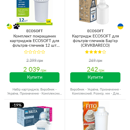
ECOSOFT
ECOSOFT
Комплект покращених
Картридж ECOSOFT для
картриджів ECOSOFT для
фільтрів-глечиків Бар'єр
фільтрів-глечиків 12 шт
(CRVKBARECO)
(CRVK12ECO)
2 399 грн
269 грн
2 039
242
грн
грн
Купити
Купити
Набір картриджів, Виробник -
Виробник - Україна, Призначення -
Україна, Призначення - Комплексний,
Комплексний, Розмір, мм - Для
Ресурс - 250 л
глечиків
-19%