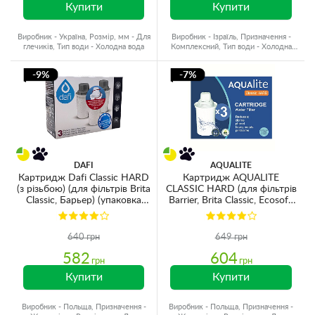
Купити
Купити
Виробник - Україна, Розмір, мм - Для
Виробник - Ізраїль, Призначення -
глечиків, Тип води - Холодна вода
Комплексний, Тип води - Холодна
вода, Ресурс - 300 л
-9%
-7%
DAFI
AQUALITE
Картридж Dafi Classic HARD
Картридж AQUALITE
(з різьбою) (для фільтрів Brita
CLASSIC HARD (для фільтрів
Classic, Барьер) (упаковка
Barrier, Brita Classic, Ecosoft,
3шт)
Наша вода) для жорсткої
води (3шт)
640 грн
649 грн
582
604
грн
грн
Купити
Купити
Виробник - Польща, Призначення -
Виробник - Польща, Призначення -