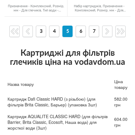
Призначення - Комплексний, Розмір,
Набір картриджів, Призначення -
мм - Для глечиків, Тип води -
Комплексний, Розмір, мм - Для
Холодна вода
глечиків, Ресурс - 300 л
3
4
5
6
7
Картриджі для фільтрів
глечиків ціна на vodavdom.ua
Ціна
Назва товару
товару
Картридж Dafi Classic HARD (з різьбою) (для
582.00
фільтрів Brita Classic, Барьер) (упаковка 3шт)
грн
Картридж AQUALITE CLASSIC HARD (для фільтрів
604.00
Barrier, Brita Classic, Ecosoft, Наша вода) для
грн
жорсткої води (3шт)