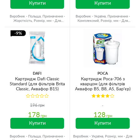
Купити
Купити
Виробник - Польща, Призначення -
Виробник - Україна, Призначення -
Жорсткість, Розмір, мм - Для
Комплексний, Розмір, мм - Для
глечиків, Ресурс - 250 л
глечиків
-9%
DAFI
РОСА
Картридж Dafi Classic
Картридж Роса-706 з
Standard (для фільтрів Brita
кварцом (для фільтрів
Classic, Аквафор В15)
Аквафор В5, В8, А5, Бар'єр)
196 грн
178
128
грн
грн
Купити
Купити
Виробник - Польща, Призначення -
Виробник - Україна, Розмір, мм - Для