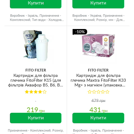
Купити
Купити
Виробник - Ізраїль, Призначення -
Виробник - Україна, Призначення -
Комплексний, Тип води - Холодна
Комплексний, Розмір, мм - Для
вода, Ресурс - 300 л
глечиків, Ресурс - 200 л
-10%
FITO FILTER
FITO FILTER
Картридж для фільтра
Картридж для фільтра
глечика FitoFilter К15 (для
глечика Maxtra FitoFilter К33
фільтрів Аквафор В5, В6, В8,
Mg+ з магнієм (упаковка
A5) без картонної упаковки
2шт)
479 грн
219
431
грн
грн
Купити
Купити
Призначення - Комплексний, Розмір,
Виробник - Ізраїль, Призначення -