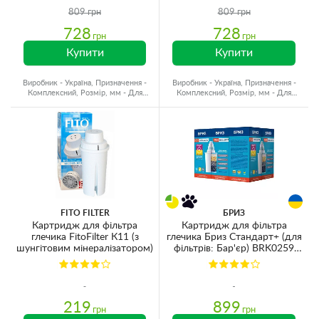
809 грн
809 грн
728
728
грн
грн
Купити
Купити
Виробник - Україна, Призначення -
Виробник - Україна, Призначення -
Комплексний, Розмір, мм - Для
Комплексний, Розмір, мм - Для
глечиків
глечиків
FITO FILTER
БРИЗ
Картридж для фільтра
Картридж для фільтра
глечика FitoFilter К11 (з
глечика Бриз Стандарт+ (для
шунгітовим мінералізатором)
фільтрів: Бар'єр) BRK0259
6шт
219
899
грн
грн