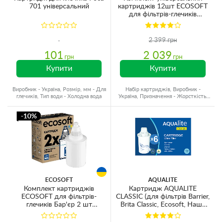
701 універсальний
картриджів 12шт ECOSOFT
для фільтрів-глечиків
(CRVKAB12ECO)
2 399 грн
101
2 039
грн
грн
Купити
Купити
Виробник - Україна, Розмір, мм - Для
Набір картриджів, Виробник -
глечиків, Тип води - Холодна вода
Україна, Призначення - Жорсткість,
Ресурс - 250 л
-10%
ECOSOFT
AQUALITE
Комплект картриджів
Картридж AQUALITE
ECOSOFT для фільтрів-
CLASSIC (для фільтрів Barrier,
глечиків Бар'єр 2 шт
Brita Classic, Ecosoft, Наша
(CRVK2BARECO)
вода) (6шт)