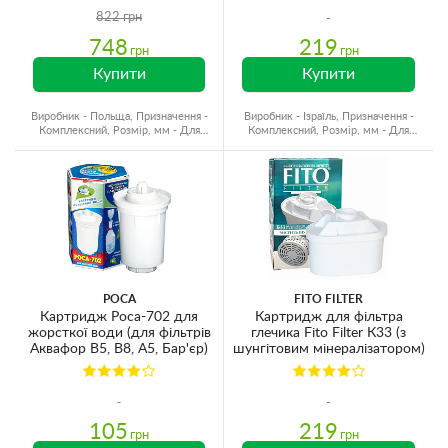
822 грн
748
219
грн
грн
Купити
Купити
Виробник - Польща, Призначення -
Виробник - Ізраїль, Призначення -
Комплексний, Розмір, мм - Для
Комплексний, Розмір, мм - Для
глечиків, Ресурс - 200 л
глечиків, Ресурс - 300 л
РОСА
FITO FILTER
Картридж Роса-702 для
Картридж для фільтра
жорсткої води (для фільтрів
глечика Fito Filter К33 (з
Аквафор В5, В8, А5, Бар'єр)
шунгітовим мінералізатором)
105
219
грн
грн