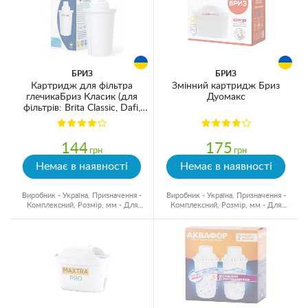
БРИЗ
БРИЗ
Картридж для фільтра
Змінний картридж Бриз
глечикаБриз Класик (для
Дуомакс
фільтрів: Brita Classic, Dafi,
Ecosoft, Аквафор В15)
144
175
грн
грн
Немає в наявності
Немає в наявності
Виробник - Україна, Призначення -
Виробник - Україна, Призначення -
Комплексний, Розмір, мм - Для
Комплексний, Розмір, мм - Для
глечиків, Ресурс - 200 л
глечиків, Ресурс - 250 л