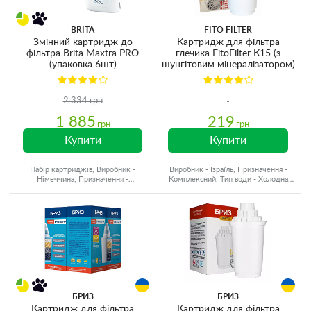
BRITA
FITO FILTER
Змінний картридж до
Картридж для фільтра
фільтра Brita Maxtra PRO
глечика FitoFilter К15 (з
(упаковка 6шт)
шунгітовим мінералізатором)
2 334 грн
1 885
219
грн
грн
Купити
Купити
Набір картриджів, Виробник -
Виробник - Ізраїль, Призначення -
Німеччина, Призначення -
Комплексний, Тип води - Холодна
Комплексний, Ресурс - 300 л
вода, Ресурс - 300 л
БРИЗ
БРИЗ
Картридж для фільтра
Картридж для фільтра