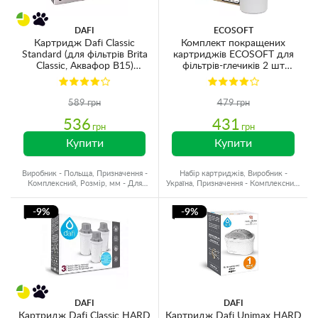
DAFI
ECOSOFT
Картридж Dafi Classic
Комплект покращених
Standard (для фільтрів Brita
картриджів ECOSOFT для
Classic, Аквафор В15)
фільтрів-глечиків 2 шт
(упаковка 3шт)
(CRVK2ECO)
589 грн
479 грн
536
431
грн
грн
Купити
Купити
Виробник - Польща, Призначення -
Набір картриджів, Виробник -
Комплексний, Розмір, мм - Для
Україна, Призначення - Комплексний,
глечиків, Ресурс - 150 л
Ресурс - 250 л
-9%
-9%
DAFI
DAFI
Картридж Dafi Classic HARD
Картридж Dafi Unimax HARD