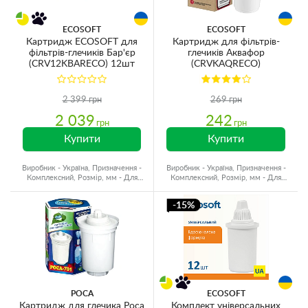
ECOSOFT
ECOSOFT
Картридж ECOSOFT для
Картридж для фільтрів-
фільтрів-глечиків Бар'єр
глечиків Аквафор
(CRV12KBARECO) 12шт
(CRVKAQRECO)
2 399 грн
269 грн
2 039
242
грн
грн
Купити
Купити
Виробник - Україна, Призначення -
Виробник - Україна, Призначення -
Комплексний, Розмір, мм - Для
Комплексний, Розмір, мм - Для
глечиків
глечиків
-15%
РОСА
ECOSOFT
Картридж для глечика Роса
Комплект універсальних