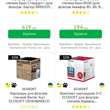
глечика Бриз Стандарт+ (для
глечика Бриз В100 (для
фільтрів: Бар'єр) BRK0259
фільтрів Аквафор В5, В6, В8,
4шт
A5)
619
194
грн
грн
Купити
Купити
Виробник - Україна, Призначення -
Виробник - Україна, Призначення -
Комплексний, Розмір, мм - Для
Комплексний, Розмір, мм - Для
глечиків, Ресурс - 200 л
глечиків, Ресурс - 350 л
-10%
-10%
ECOSOFT
ECOSOFT
Картридж для фільтрів-
Комплект картриджів 3+1
глечиків Barrier 4шт
ECOSOFT для фільтрів-
ECOSOFT CRVK4BARECO
глечиків Аквафор
(CRVK4AQRECO)