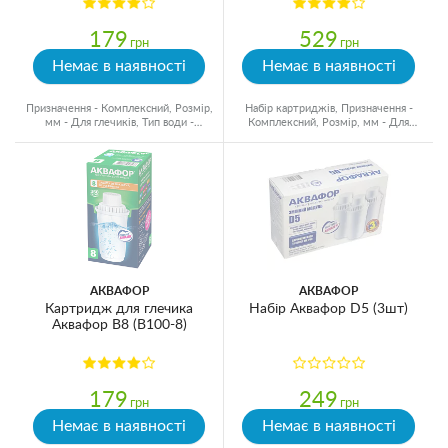
179
529
грн
грн
Немає в наявності
Немає в наявності
Призначення - Комплексний, Розмір,
Набір картриджів, Призначення -
мм - Для глечиків, Тип води -
Комплексний, Розмір, мм - Для
Холодна вода
глечиків, Ресурс - 350 л
АКВАФОР
АКВАФОР
Картридж для глечика
Набір Аквафор D5 (3шт)
Аквафор В8 (В100-8)
179
249
грн
грн
Немає в наявності
Немає в наявності