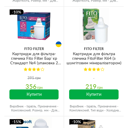
Жорсткість, Розмір, мм - Для
Жорсткість, Розмір, мм - Для
глечиків, Ресурс - 150 л
глечиків, Ресурс - 250 л
-10%
FITO FILTER
FITO FILTER
Картридж для фільтра-
Картридж для фільтра
глечика Fito Filter Бар`єр
глечика FitoFilter К64 (з
Стандарт №4 (упаковка 2
шунгітовим мінералізатором)
шт.)
395 грн
356
219
грн
грн
Купити
Купити
Виробник - Ізраїль, Призначення -
Виробник - Ізраїль, Призначення -
Комплексний, Розмір, мм - Для
Комплексний, Тип води - Холодна
глечиків, Ресурс - 300 л
вода, Ресурс - 300 л
-15%
-10%