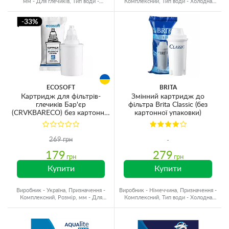
мм - Для глечиків, Тип води -
Комплексний, Тип води - Холодна
Холодна вода
вода, Ресурс - 300 л
-33%
ECOSOFT
BRITA
Картридж для фільтрів-
Змінний картридж до
глечиків Бар'єр
фільтра Brita Classic (без
(CRVKBARECO) без картонної
картонної упаковки)
упаковки
269 грн
179
279
грн
грн
Купити
Купити
Виробник - Україна, Призначення -
Виробник - Німеччина, Призначення -
Комплексний, Розмір, мм - Для
Комплексний, Тип води - Холодна
глечиків
вода