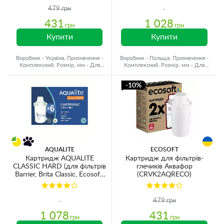
479 грн
431
1 028
грн
грн
Купити
Купити
Виробник - Україна, Призначення -
Виробник - Польща, Призначення -
Комплексний, Розмір, мм - Для
Комплексний, Розмір, мм - Для
глечиків
глечиків, Ресурс - 250 л
-10%
AQUALITE
ECOSOFT
Картридж AQUALITE
Картридж для фільтрів-
CLASSIC HARD (для фільтрів
глечиків Аквафор
Barrier, Brita Classic, Ecosoft,
(CRVK2AQRECO)
Наша вода) для жорсткої
води (6шт)
479 грн
1 078
431
грн
грн