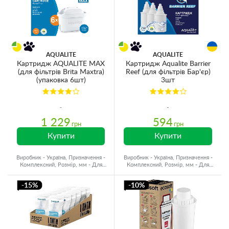
AQUALITE
AQUALITE
Картридж AQUALITE MAX
Картридж Aqualite Barrier
(для фільтрів Brita Maxtra)
Reef (для фільтрів Бар'єр)
(упаковка 6шт)
3шт
1 229
594
грн
грн
Купити
Купити
Виробник - Україна, Призначення -
Виробник - Україна, Призначення -
Комплексний, Розмір, мм - Для
Комплексний, Розмір, мм - Для
глечиків, Ресурс - 350 л
глечиків, Ресурс - 300 л
-15%
-10%