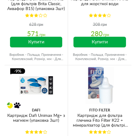
(для фільтрів Brita Classic,
для жорсткої води
Аквафор В15) (упаковка 3шт)
628 грн
308 грн
571
280
грн
грн
Купити
Купити
Виробник - Польща, Призначення -
Виробник - Польща, Призначення -
Комплексний, Розмір, мм - Для
Комплексний, Розмір, мм - Для
глечиків, Ресурс - 150 л
глечиків, Ресурс - 200 л
-9%
DAFI
FITO FILTER
Картридж Dafi Unimax Mg+ з
Картридж для фільтра
магнієм (упаковка 3шт)
глечика Fito Filter К22 +
мінералізатор (для фільтрів
Гейзер)