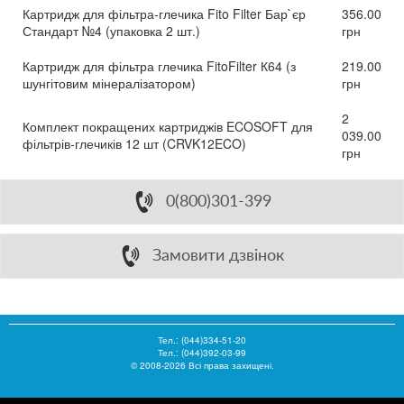
Картридж для фільтра-глечика Fito Filter Бар`єр
356.00
Стандарт №4 (упаковка 2 шт.)
грн
Картридж для фільтра глечика FitoFilter К64 (з
219.00
шунгітовим мінералізатором)
грн
2
Комплект покращених картриджів ECOSOFT для
039.00
фільтрів-глечиків 12 шт (CRVK12ECO)
грн
0(800)301-399
Замовити дзвінок
Тел.:
(044)334-51-20
Тел.: (044)392-03-99
© 2008-2026 Всі права захищені.