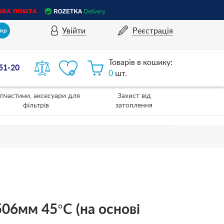
Увійти
Реєстрація
Укр
Товарів в кошику:
-51-20
0
шт.
пчастини, аксесуари для
Захист від
фільтрів
затоплення
06мм 45°C (на основі