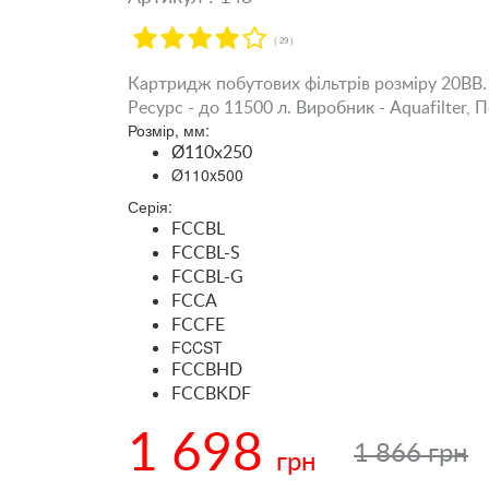
( 29 )
Картридж побутових фільтрів розміру 20BB.
Ресурс - до 11500 л. Виробник - Aquafilter, 
Розмір, мм:
Ø110x250
Ø110x500
Серія:
FCCBL
FCCBL-S
FCCBL-G
FCCA
FCCFE
FCCST
FCCBHD
FCCBKDF
1 698
1 866 грн
грн