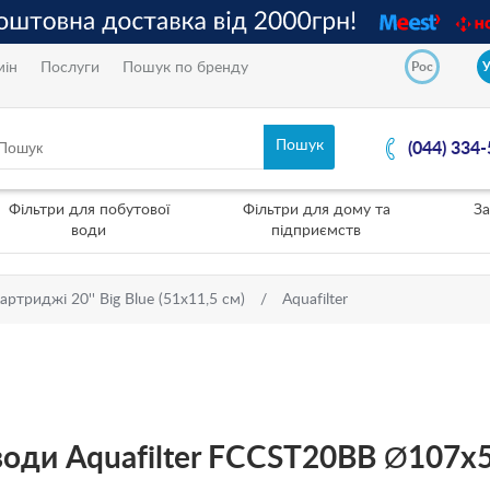
мін
Послуги
Пошук по бренду
Рос
(044) 334
Фільтри для побутової
Фільтри для дому та
За
води
підприємств
артриджі 20'' Вig Вlue (51х11,5 см)
Aquafilter
оди Aquafilter FCCST20BB Ø107x5