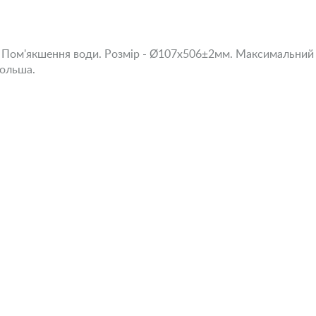
 Пом'якшення води. Розмір - Ø107x506±2мм. Максимальний т
Польша.