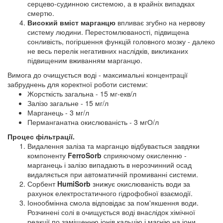
серцево-судинною системою, а в крайніх випадках
смертю.
Високий вміст марганцю
впливає згубно на нервову
систему людини. Перестомлюваності, підвищена
сонливість, погіршення функцій головного мозку - далеко
не весь перелік негативних наслідків, викликаних
підвищеним вживанням марганцю.
Вимога до очищується воді - максимальні концентрації
забруднень для коректної роботи системи:
Жорсткість загальна - 15 мг-екв/л
Залізо загальне - 15 мг/л
Марганець - 3 мг/л
Перманганатна окислюваність - 3 мгО/л
Процес фільтрації.
Видалення заліза та марганцю відбувається завдяки
компоненту
FerroSorb
сприяючому окисленню -
марганець і залізо випадають в нерозчинний осад
видаляється при автоматичній промиванні системи.
Сорбент
HumiSorb
знижує окислюваність води за
рахунок електростатичного гідрофобної взаємодії.
Іонообмінна смола відповідає за пом'якшення води.
Розчинені солі в очищується воді внаслідок хімічної
реакції по заміщенню іонів кальцію і магнію на іони