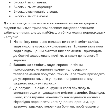
Високий вміст заліза.
Високий вміст марганцю.
Висока окислюваність води.
Високий вміст амонію.
Досить складно описати все негативний вплив на здоров'я
людини чиниться тривалим впливом вищепереліченими
забрудненнями, але до найбільш згубним можна перерахувати
наступні:
На печінку негативно впливає
високий вміст заліза,
марганцю, висока окислюваність
. Тривале вживання
води з підвищеним вмістом цих елементів - призводить
до безлічі захворювань печінки, а також до повного її
відмови.
Висока жорсткість води
сприяє не тільки
прискореного утворення накипу на поверхнях
теплоелементов побутової техніки, але також призводить
до утворення каменів у нирках, погіршення стану
шкірного покриву і волосся.
До порушення окисної функції крові призводить
вживання води з підвищеним вмістом
амонію
. Внаслідок
цього, кров втрачає можливість насичуватися киснем і
відповідно переносити його до решти органам, що
загрожує задухою, головними болями, проблемами з