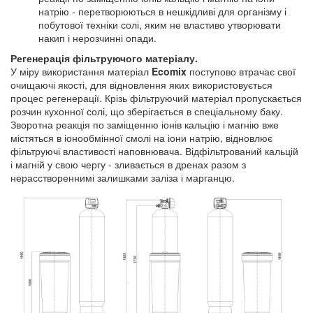
натрію - перетворюються в нешкідливі для організму і
побутової техніки солі, яким не властиво утворювати
накип і нерозчинні опади.
Регенерація фільтруючого матеріалу.
У міру використання матеріал
Ecomix
поступово втрачає свої
очищаючі якості, для відновлення яких використовується
процес регенерації. Крізь фільтруючий матеріал пропускається
розчин кухонної солі, що зберігається в спеціальному баку.
Зворотна реакція по заміщенню іонів кальцію і магнію вже
містяться в іонообмінної смолі на іони натрію, відновлює
фільтруючі властивості наповнювача. Відфільтрований кальцій
і магній у свою чергу - зливається в дренах разом з
нерасствореннимі залишками заліза і марганцю.