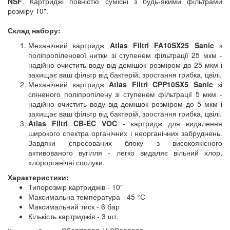
NSF
. Картриджі повністю сумісні з будь-якими фільтрами
розміру 10".
Склад набору:
Механічний картридж
Atlas Filtri FA10SX25 Sanic
з
поліпропіленової нитки зі ступенем фільтрації 25 мкм -
надійно очистить воду від домішок розміром до 25 мкм і
захищає ваш фільтр від бактерій, зростання грибка, цвілі.
Механічний картридж
Atlas Filtri CPP10SX5 Sanic
зі
спіненого поліпропілену зі ступенем фільтрації 5 мкм -
надійно очистить воду від домішок розміром до 5 мкм і
захищає ваш фільтр від бактерій, зростання грибка, цвілі.
Atlas Filtri CB-EC VOC
- картридж для видалення
широкого спектра органічних і неорганічних забруднень.
Завдяки спресованих блоку з високоякісного
активованого вугілля - легко видаляє вільний хлор,
хлорорганічні сполуки.
Характеристики:
Типорозмір картриджів - 10"
Максимальна температура - 45 °С
Максимальний тиск - 6 бар
Кількість картриджів - 3 шт.