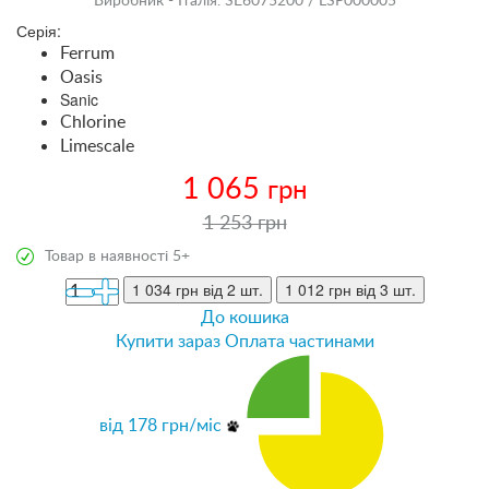
Виробник - Італія. SE6075200 / LSP000005
Серія:
Ferrum
Oasis
Sanic
Chlorine
Limescale
1 065
грн
1 253 грн
Товар в наявності 5+
1 034 грн
від 2 шт.
1 012 грн
від 3 шт.
До кошика
Купити зараз
Оплата частинами
від
178
грн/міс