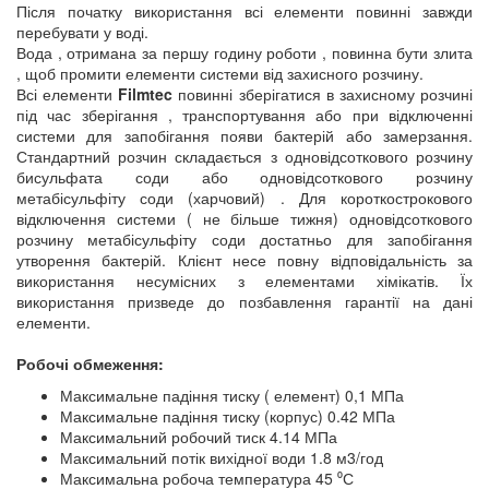
Після початку використання всі елементи повинні завжди
перебувати у воді.
Вода , отримана за першу годину роботи , повинна бути злита
, щоб промити елементи системи від захисного розчину.
Всі елементи
Filmtec
повинні зберігатися в захисному розчині
під час зберігання , транспортування або при відключенні
системи для запобігання появи бактерій або замерзання.
Стандартний розчин складається з одновідсоткового розчину
бисульфата соди або одновідсоткового розчину
метабісульфіту соди (харчовий) . Для короткострокового
відключення системи ( не більше тижня) одновідсоткового
розчину метабісульфіту соди достатньо для запобігання
утворення бактерій. Клієнт несе повну відповідальність за
використання несумісних з елементами хімікатів. Їх
використання призведе до позбавлення гарантії на дані
елементи.
Робочі обмеження:
Максимальне падіння тиску ( елемент) 0,1 МПа
Максимальне падіння тиску (корпус) 0.42 МПа
Максимальний робочий тиск 4.14 МПа
Максимальний потік вихідної води 1.8 м3/год
Максимальна робоча температура 45 ⁰С