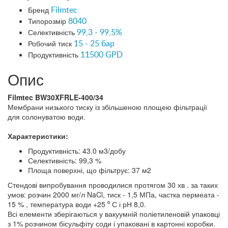
Бренд
Filmtec
Типорозмір
8040
Селективність
99,3 - 99,5%
Робочий тиск
15 - 25 бар
Продуктивність
11500 GPD
Опис
Filmtec BW30XFRLE-400/34
Мембрани низького тиску із збільшеною площею фільтрації
для солонуватою води.
Характеристики:
Продуктивність: 43.0 м3/добу
Селективність: 99,3 %
Площа поверхні, що фільтрує: 37 м2
Стендові випробування проводилися протягом 30 хв . за таких
умов: розчин 2000 мг/л NaCl, тиск - 1,5 МПа, частка пермеата -
15 % , температура води +25 ⁰ С і рН 8,0.
Всі елементи зберігаються у вакуумній поліетиленовій упаковці
з 1% розчином бісульфіту соди і упаковані в картонні коробки.