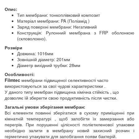
Опис:
Тип мембрани: тонкоплівковий композит
Матеріал мембрани: PA (Поліамід )
Заряд поверхні мембрани: Негативний
Конструкція: Рулонний мембрана з FRP оболонкою
(скловолокно).
Розміри
Довжина: 1016мм
Зовнішній діаметр: 201мм
Діаметр вихідний трубки: 28мм
Особливості:
Filmtec
мембрани підвищеної селективності часто
використовуються за свої чудові характеристики .
У даного типу мембран підвищена хімічна стійкість , що
дозволяє їй зберегти свою продуктивність після чистки.
Загальні умови зберігання мембран:
Всі елементи повинні зберігатися в сухому приміщенні при
кімнатній температурі , щоб запобігти їх замерзання або
перегрів. При порушенні цілісності поліетиленової упаковки
необхідно залити в мембрану новий захисний розчин і
герметично упакувати для запобігання появи бактерій.