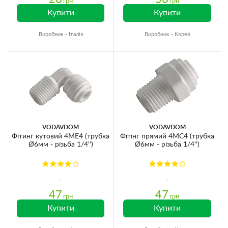
грн
грн
Купити
Купити
Виробник - Італія
Виробник - Корея
VODAVDOM
VODAVDOM
Фітинг кутовий 4ME4 (трубка
Фітінг прямий 4MC4 (трубка
Ø6мм - різьба 1/4'')
Ø6мм - різьба 1/4'')
47
47
грн
грн
Купити
Купити