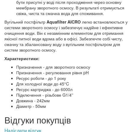
бути присутні у воді після проходження через основну
мембрану зворотного осмосу. В результаті отримується
свіжа, чиста та смачна вода для споживання.
Вугільний постфільтр
Aquafilter AICRO
легко встановлюється у
системи зворотного осмосу і забезпечує надійне і ефективне
очищення води. Він є незамінним елементом для отримання
якісної питної води вдома або в офісі. Забезпечте собі чисту,
смачну та збалансовану воду з вугільним постфільтром для
систем зворотного осмосу.
Характеристики:
Призначення - для зворотного осмосу
Призначення - регулювання рівня pH
Ресурс роботи - до 1 року
Для холодної води до 45°C
Ресурс картриджа - до 6000л
Підключення - різьбове G1/4''
Довжина - 242мм
Діаметр - 50мм
Відгуки покупців
Надіслати відгук