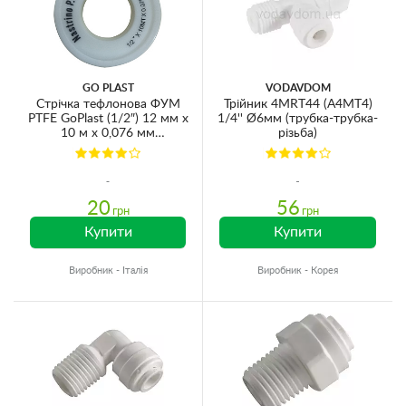
GO PLAST
VODAVDOM
Стрічка тефлонова ФУМ
Трійник 4MRT44 (A4MT4)
PTFE GoPlast (1/2″) 12 мм х
1/4'' Ø6мм (трубка-трубка-
10 м х 0,076 мм
різьба)
(1342000000)
20
56
грн
грн
Купити
Купити
Виробник - Італія
Виробник - Корея