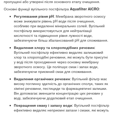
пропущені або утворені після основного етапу очищення.
Основні функції вугільного постфільтра
Aquafilter AICRO
:
Регулювання рівня pH
: Мембрана зворотного осмосу
може знижувати рівень pH води після очищення,
особливо при видаленні мінеральних солей. Вугільний
постфільтр використовується для нейтралізації
кислотності та підвищення рівня лужності води,
забезпечуючи більш збалансований pH для споживання.
Видалення хлору та хлороподібних речовин
:
Вугільний постфільтр ефективно видаляє залишковий
хлор та хлороподібні речовини, які можуть бути присутні
у воді після проходження через основну мембрану
зворотного осмосу. Це поліпшує смак і запах води,
забезпечуючи приємний смак для споживання.
Видалення органічних речовин
: Вугільний фільтр має
високу поглинну здатність до органічних сполук, таких як
хімічні речовини, пестициди та фармацевтичні залишки.
Він допомагає зменшити концентрацію цих речовин у
воді, забезпечуючи додатковий етап очищення.
Покращення смаку і запаху води
: Вугільний постфільтр
ефективно видаляє неприємні запахи і смаки, які можуть