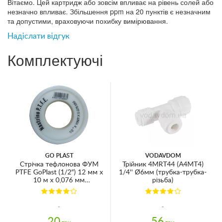
Вітаємо. Цей картридж або зовсім впливає на рівень солей або
незначно впливає. Збільшення ppm на 20 пунктів є незначним
та допустими, враховуючи похибку вимірювання.
Надіслати відгук
Комплектуючі
GO PLAST
VODAVDOM
Стрічка тефлонова ФУМ
Трійник 4MRT44 (A4MT4)
PTFE GoPlast (1/2″) 12 мм х
1/4'' Ø6мм (трубка-трубка-
10 м х 0,076 мм
різьба)
(1342000000)
20
56