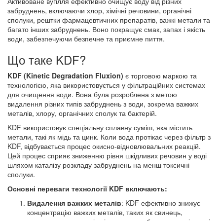
Активоване вугілля ефективно очищує воду від різних
забруднень, включаючи хлор, хімічні речовини, органічні
сполуки, рештки фармацевтичних препаратів, важкі метали та
багато інших забруднень. Воно покращує смак, запах і якість
води, забезпечуючи безпечне та приємне пиття.
Що таке KDF?
KDF (Kinetic Degradation Fluxion)
є торговою маркою та
технологією, яка використовується у фільтраційних системах
для очищення води. Вона була розроблена з метою
видалення різних типів забруднень з води, зокрема важких
металів, хлору, органічних сполук та бактерій.
KDF використовує спеціальну сплавну суміш, яка містить
метали, такі як мідь та цинк. Коли вода протікає через фільтр з
KDF, відбувається процес окисно-відновлювальних реакцій.
Цей процес сприяє зниженню рівня шкідливих речовин у воді
шляхом каталізу розкладу забруднень на менш токсичні
сполуки.
Основні переваги технології KDF включають:
Видалення важких металів
: KDF ефективно знижує
концентрацію важких металів, таких як свинець,