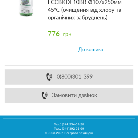
FCCBKDF10BB Ø107x250мм
45°C (очищення від хлору та
органічних забруднень)
776
грн
До кошика
0(800)301-399
Замовити дзвінок
Тел.:
(044)334-51-20
Тел.: (044)392-03-99
© 2008-2026 Всі права захищені.