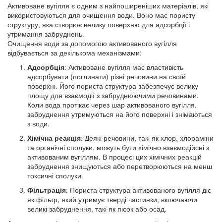
Активоване вугілля є одним з найпоширеніших матеріалів, які
використовуються для очищення води. Воно має пористу
структуру, яка створює велику поверхню для адсорбції і
утримання забруднень.
Очищення води за допомогою активованого вугілля
відбувається за декількома механізмами:
Адсорбція
: Активоване вугілля має властивість
адсорбувати (поглинати) різні речовини на своїй
поверхні. Його пориста структура забезпечує велику
площу для взаємодії з забруднюючими речовинами.
Коли вода протікає через шар активованого вугілля,
забруднення утримуються на його поверхні і знімаються
з води.
Хімічна реакція
: Деякі речовини, такі як хлор, хлораміни
та органічні сполуки, можуть бути хімічно взаємодійсні з
активованим вугіллям. В процесі цих хімічних реакцій
забруднення знищуються або перетворюються на менш
токсичні сполуки.
Фільтрація
: Пориста структура активованого вугілля діє
як фільтр, який утримує тверді частинки, включаючи
великі забруднення, такі як пісок або осад.