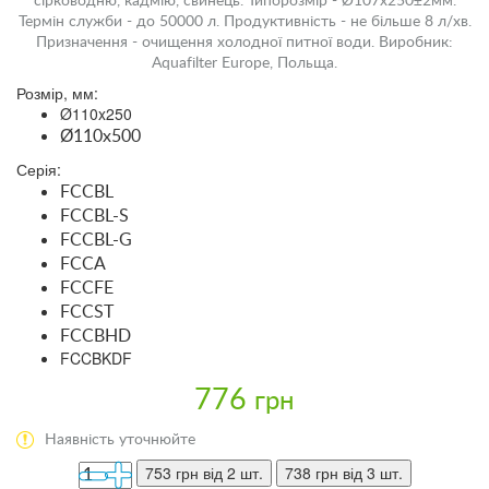
сірководню, кадмію, свинець. Типорозмір - Ø107x250±2мм.
Термін служби - до 50000 л. Продуктивність - не більше 8 л/хв.
Призначення - очищення холодної питної води. Виробник:
Aquafilter Europe, Польща.
Розмір, мм:
Ø110x250
Ø110x500
Серія:
FCCBL
FCCBL-S
FCCBL-G
FCCA
FCCFE
FCCST
FCCBHD
FCCBKDF
776
грн
Наявність уточнюйте
753 грн
від 2 шт.
738 грн
від 3 шт.