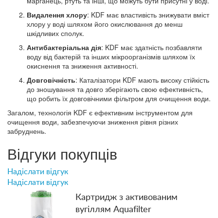
марганець, ртуть та інші, що можуть бути присутні у воді.
Видалення хлору
: KDF має властивість знижувати вміст
хлору у воді шляхом його окислювання до менш
шкідливих сполук.
Антибактеріальна дія
: KDF має здатність позбавляти
воду від бактерій та інших мікроорганізмів шляхом їх
окиснення та зниження активності.
Довговічність
: Каталізатори KDF мають високу стійкість
до зношування та довго зберігають свою ефективність,
що робить їх довговічними фільтром для очищення води.
Загалом, технологія KDF є ефективним інструментом для
очищення води, забезпечуючи зниження рівня різних
забруднень.
Відгуки покупців
Надіслати відгук
Надіслати відгук
Картридж з активованим
вугіллям Aquafilter