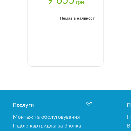
9 655
грн
Немає в наявності
Послуги
П
Монтаж та обслуговування
П
Підбір картриджа за 3 кліка
В