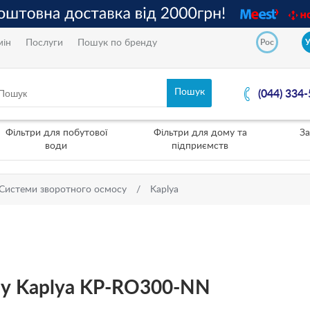
мін
Послуги
Пошук по бренду
Рос
(044) 334
Фільтри для побутової
Фільтри для дому та
За
води
підприємств
Системи зворотного осмосу
Kaplya
су Kaplya KP-RO300-NN