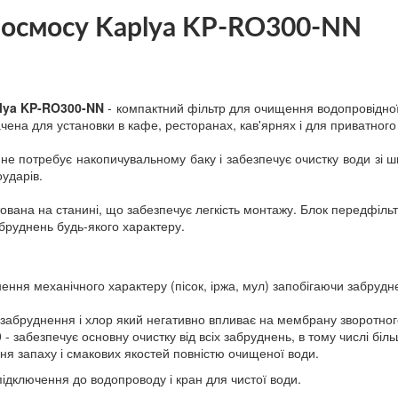
 осмосу Kaplya KP-RO300-NN
lya KP-RO300-NN
- компактний фільтр для очищення водопровідно
начена для установки в кафе, ресторанах, кав'ярнях і для приватного
е потребує накопичувальному баку і забезпечує очистку води зі ш
оударів.
ована на станині, що забезпечує легкість монтажу. Блок передфіль
бруднень будь-якого характеру.
нення механічного характеру (пісок, іржа, мул) запобігаючи забр
і забруднення і хлор який негативно впливає на мембрану зворотног
безпечує основну очистку від всіх забруднень, в тому числі більшос
ння запаху і смакових якостей повністю очищеної води.
ідключення до водопроводу і кран для чистої води.