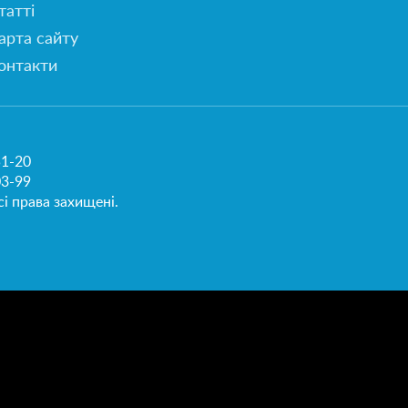
татті
арта сайту
онтакти
51-20
03-99
і права захищені.