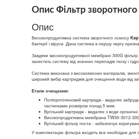
Опис Фільтр зворотного
Опис
Високопродуктивна система зворотного осмосу
Kap
бактерії і віруси. Дана система в першу чергу приз
Завдяки високопродуктивної мембрані 300G фільтр н
захистить систему від значних перепадів тиску і гідр
Система виконана з високоякісних матеріалів, змонт
широкий вибір картриджів для очищення води від за
Етапи очищення:
Поліпропіленовий картридж - видаляє забруд
частинками розміром понад 5 мкм.
Вугільний картридж - видаляє з води органічн
Високопродуктивна мембрана TW30-3012-300 - за
Вугільний фільтр поста - забезпечує коригува
У комплектацію фільтра входить все необхідне для п