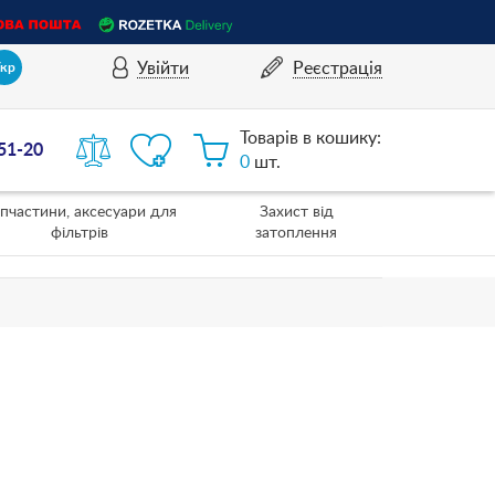
Увійти
Реєстрація
Укр
Товарів в кошику:
-51-20
0
шт.
пчастини, аксесуари для
Захист від
фільтрів
затоплення