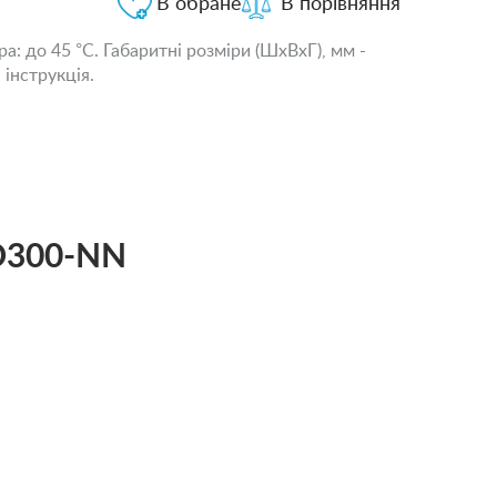
В обране
В порівняння
: до 45 °С. Габаритні розміри (ШхВхГ), мм -
 інструкція.
RO300-NN