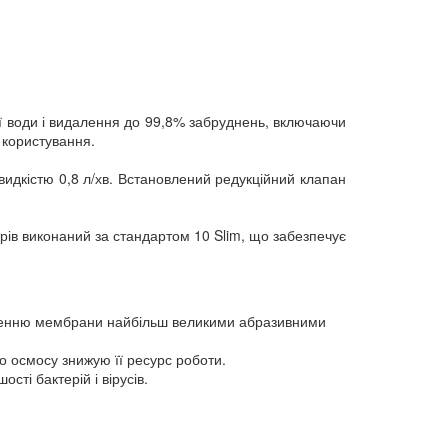
ї води і видалення до 99,8% забруднень, включаючи
 користування.
видкістю 0,8 л/хв. Встановлений редукційний клапан
трів виконаний за стандартом 10 Slim, що забезпечує
удненню мембрани найбільш великими абразивними
о осмосу знижую її ресурс роботи.
ті бактерій і вірусів.