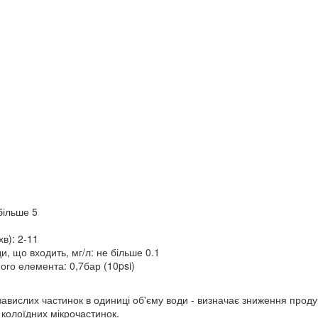
більше 5
в): 2-11
, що входить, мг/л: не більше 0.1
го елемента: 0,7бар (10psi)
сті завислих частинок в одиниці об'єму води - визначає зниження про
 колоїдних мікрочастинок.