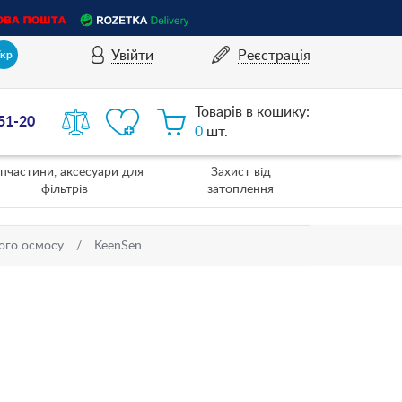
Увійти
Реєстрація
Укр
Товарів в кошику:
-51-20
0
шт.
пчастини, аксесуари для
Захист від
фільтрів
затоплення
ого осмосу
KeenSen