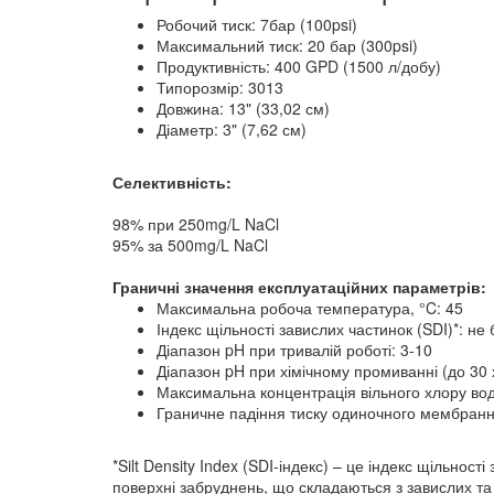
Робочий тиск: 7бар (100psi)
Максимальний тиск: 20 бар (300psi)
Продуктивність: 400 GPD (1500 л/добу)
Типорозмір: 3013
Довжина: 13" (33,02 см)
Діаметр: 3" (7,62 см)
Селективність:
98% при 250mg/L NaCl
95% за 500mg/L NaCl
Граничні значення експлуатаційних параметрів:
Максимальна робоча температура, °C: 45
Індекс щільності завислих частинок (SDI)*: не 
Діапазон pH при тривалій роботі: 3-10
Діапазон pH при хімічному промиванні (до 30 х
Максимальна концентрація вільного хлору води
Граничне падіння тиску одиночного мембранно
*Silt Density Index (SDI-індекс) – це індекс щільно
поверхні забруднень, що складаються з завислих та