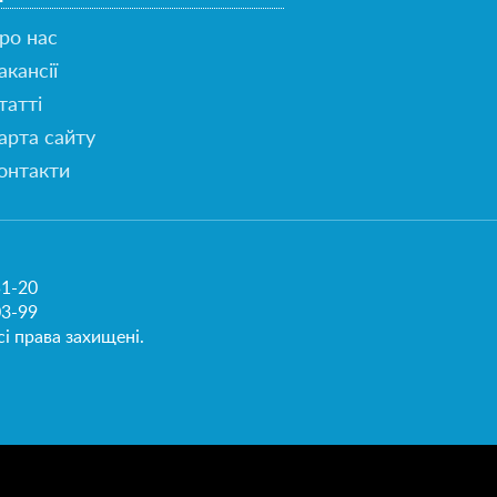
ро нас
акансії
татті
арта сайту
онтакти
51-20
03-99
і права захищені.