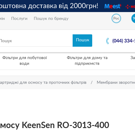
мін
Послуги
Пошук по бренду
Рос
(044) 334
Фільтри для побутової
Фільтри для дому та
За
води
підприємств
артриджі для осмосу та проточних фільтрів
Мембрани зворотн
смосу KeenSen RO-3013-400