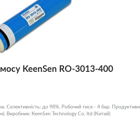
смосу KeenSen RO-3013-400
. Селективність: до 98%. Робочий тиск - 4 бар. Продуктивні
см). Виробник: KeenSen Technology Co. ltd (Китай)