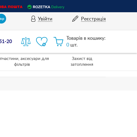
Увійти
Реєстрація
Укр
Товарів в кошику:
-51-20
0
шт.
пчастини, аксесуари для
Захист від
фільтрів
затоплення