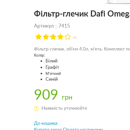
Фільтр-глечик Dafi Omeg
Артикул : 7415
( 3 )
Фільтр-глечик, об'єм 4,0л, м'ята. Комплект 
Колір:
Білий
Графіт
М'ятний
Синій
909
грн
Наявність уточнюйте
До кошика
Купити зараз
Оплата частинами