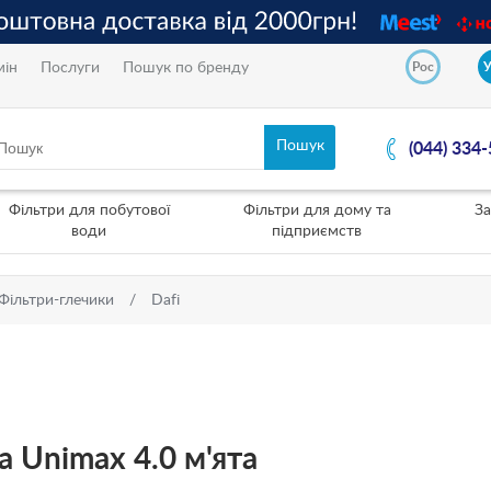
мін
Послуги
Пошук по бренду
Рос
(044) 334
Фільтри для побутової
Фільтри для дому та
За
води
підприємств
Фільтри-глечики
Dafi
a Unimax 4.0 м'ята