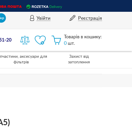
Увійти
Реєстрація
Укр
Товарів в кошику:
-51-20
0
шт.
пчастини, аксесуари для
Захист від
фільтрів
затоплення
A5)