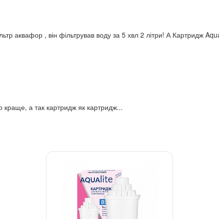
тр аквафор , він фільтрував воду за 5 хвл 2 літри! А Картридж Aquali
 краще, а так картридж як картридж...