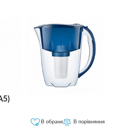
A5)
В обране
В порівняння