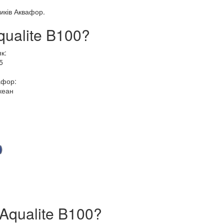
иків Аквафор.
qualite B100?
к:
5
афор:
кеан
Aqualite B100?