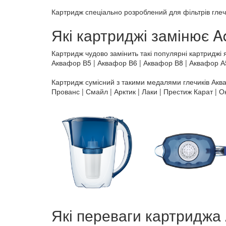
Картридж спеціально розроблений для фільтрів глеч
Які картриджі замінює A
Картридж чудово замінить такі популярні картриджі я
Аквафор В5 | Аквафор В6 | Аквафор В8 | Аквафор А
Картридж сумісний з такими медалями глечиків Акв
Прованс | Смайл | Арктик | Лаки | Престиж Карат | О
Які переваги картриджа 