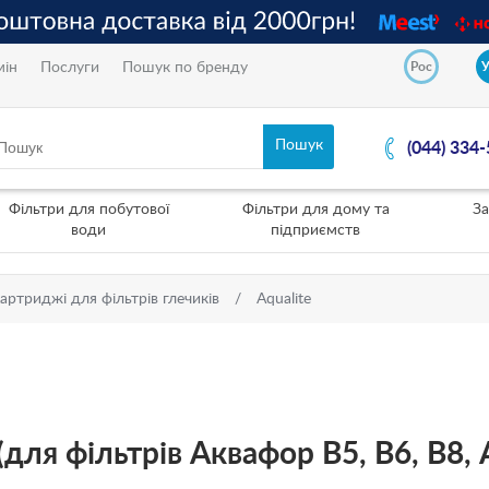
мін
Послуги
Пошук по бренду
Рос
(044) 334
Фільтри для побутової
Фільтри для дому та
За
води
підприємств
артриджі для фільтрів глечиків
Aqualite
для фільтрів Аквафор В5, В6, В8, 