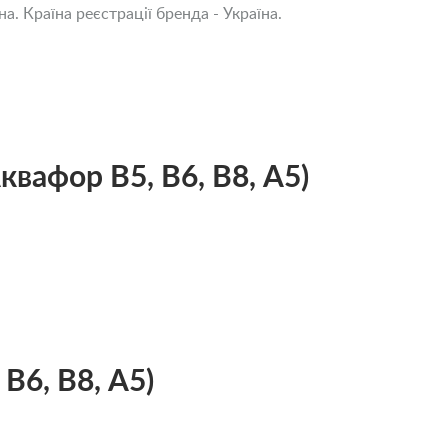
а. Країна реєстрації бренда - Україна.
квафор В5, В6, В8, A5)
В6, В8, A5)