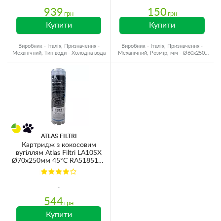
939
150
грн
грн
Купити
Купити
Виробник - Італія, Призначення -
Виробник - Італія, Призначення -
Механічний, Тип води - Холодна вода
Механічний, Розмір, мм - Ø60x250,
Ресурс - 30000 л
ATLAS FILTRI
Картридж з кокосовим
вугіллям Atlas Filtri LA10SX
Ø70x250мм 45°C RA5185125
(очищення від хлору та
органічних забруднень)
544
грн
Купити