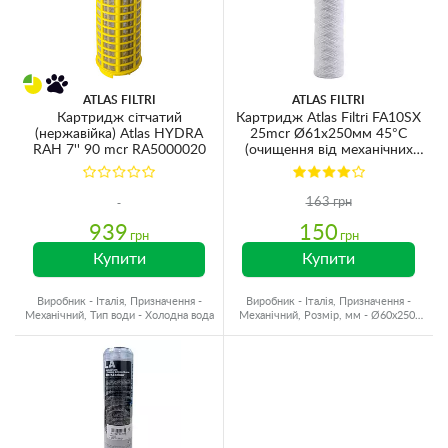
ATLAS FILTRI
ATLAS FILTRI
Картридж сітчатий
Картридж Atlas Filtri FA10SX
(нержавійка) Atlas HYDRA
25mcr Ø61x250мм 45°C
RAH 7'' 90 mcr RA5000020
(очищення від механічних
домішок) RE5115411
163 грн
939
150
грн
грн
Купити
Купити
Виробник - Італія, Призначення -
Виробник - Італія, Призначення -
Механічний, Тип води - Холодна вода
Механічний, Розмір, мм - Ø60x250,
Ресурс - 30000 л