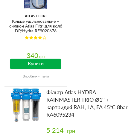
ATLAS FILTRI
Кільце ущільнювальне +
силікон Atlas Filtri для колб
DP/Hydra RE9020676
Ø84х3.5мм
340
грн
Купити
Виробник - Італія
Фільтр Atlas HYDRA
RAINMASTER TRIO Ø1'' +
картриджі RAH, LA, FA 45°C 8bar
RA6095234
5 214
грн