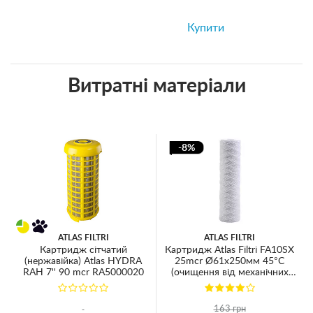
Купити
Витратні матеріали
-8%
ATLAS FILTRI
ATLAS FILTRI
Картридж сітчатий
Картридж Atlas Filtri FA10SX
(нержавійка) Atlas HYDRA
25mcr Ø61x250мм 45°C
RAH 7'' 90 mcr RA5000020
(очищення від механічних
домішок) RE5115411
163 грн