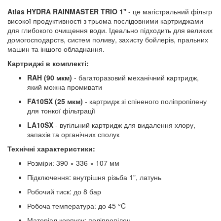
Atlas HYDRA RAINMASTER TRIO 1''
- це магістральний фільтр
високої продуктивності з трьома послідовними картриджами
для глибокого очищення води. Ідеально підходить для великих
домогосподарств, систем поливу, захисту бойлерів, пральних
машин та іншого обладнання.
Картриджі в комплекті:
RAH (90 мкм)
- багаторазовий механічний картридж,
який можна промивати
FA10SX (25 мкм)
- картридж зі спіненого поліпропілену
для тонкої фільтрації
LA10SX
- вугільний картридж для видалення хлору,
запахів та органічних сполук
Технічні характеристики:
Розміри: 390 × 336 × 107 мм
Підключення: внутрішня різьба 1", латунь
Робочий тиск: до 8 бар
Робоча температура: до 45 °C
Матеріал корпусу: поліпропілен