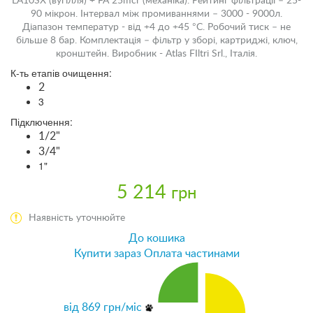
LA10SX (вугілля) + FA 25mcr (механіка). Рейтинг фільтрації – 25-
90 мікрон. Інтервал між промиваннями – 3000 - 9000л.
Діапазон температур - від +4 до +45 °С. Робочий тиск – не
більше 8 бар. Комплектація – фільтр у зборі, картриджі, ключ,
кронштейн. Виробник - Atlas FIltri Srl., Італія.
К-ть етапів очищення:
2
3
Підключення:
1/2"
3/4"
1"
5 214
грн
Наявність уточнюйте
До кошика
Купити зараз
Оплата частинами
від
869
грн/міс