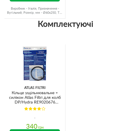
Виробник - Італія, Призначення -
Вугільний, Розмір, мм - Ø60x250, Тип
води - Холодна вода
Комплектуючі
ATLAS FILTRI
Кільце ущільнювальне +
силікон Atlas Filtri для колб
DP/Hydra RE9020676
Ø84х3.5мм
340
грн