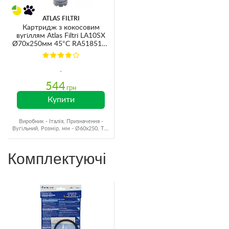
ATLAS FILTRI
Картридж з кокосовим
вугіллям Atlas Filtri LA10SX
Ø70x250мм 45°C RA5185125
(очищення від хлору та
органічних забруднень)
544
грн
Купити
Виробник - Італія, Призначення -
Вугільний, Розмір, мм - Ø60x250, Тип
води - Холодна вода
Комплектуючі