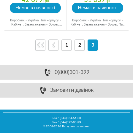
42 679
31 039
грн
грн
Немає в наявності
Немає в наявності
Виробник - Україна, Тип корпусу -
Виробник - Україна, Тип корпусу -
Кабінет, Завантаження - Dowex,
Кабінет, Завантаження - Dowex, Тип
Об'єм матеріалу - 8 л.
води - Холодна вода
1
2
3
0(800)301-399
Замовити дзвінок
Тел.:
(044)334-51-20
Тел.: (044)392-03-99
© 2008-2026 Всі права захищені.