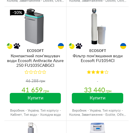
Колона, Завантаження - Dowex, Об'єм
Колона, Завантаження - Dowex, Об'єм
матеріалу - 75 л.
матеріалу - 100 л.
-10%
ECOSOFT
ECOSOFT
Компактний пом'якшувач
Фільтр пом'якшення води
води Ecosoft Anthracite Azure
Ecosoft FU1054CI
250 FU1035CABGCI
46 288 грн
41 659
33 440
грн
грн
Купити
Купити
Виробник - Україна, Тип корпусу -
Виробник - Україна, Тип корпусу -
Кабінет, Тип води - Холодна вода
Колона, Завантаження - Ecolite, Об'єм
матеріалу - 37 л.