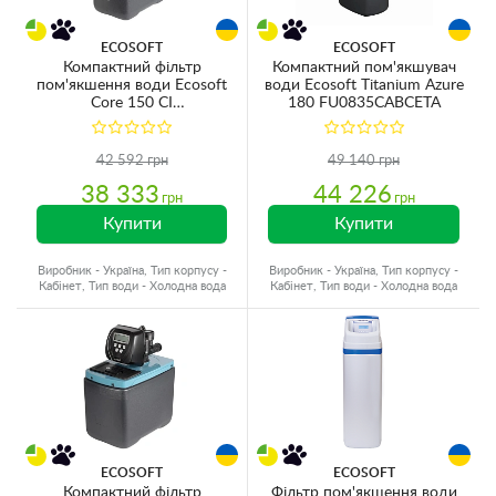
ECOSOFT
ECOSOFT
Компактний фільтр
Компактний пом'якшувач
пом'якшення води Ecosoft
води Ecosoft Titanium Azure
Core 150 CI
180 FU0835CABCETA
FU1016CABCIMVCR
42 592 грн
49 140 грн
38 333
44 226
грн
грн
Купити
Купити
Виробник - Україна, Тип корпусу -
Виробник - Україна, Тип корпусу -
Кабінет, Тип води - Холодна вода
Кабінет, Тип води - Холодна вода
ECOSOFT
ECOSOFT
Компактний фільтр
Фільтр пом'якшення води