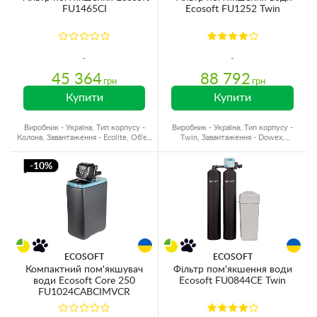
FU1465CI
Ecosoft FU1252 Twin
45 364
88 792
грн
грн
Купити
Купити
Виробник - Україна, Тип корпусу -
Виробник - Україна, Тип корпусу -
Колона, Завантаження - Ecolite, Об'єм
Twin, Завантаження - Dowex,
матеріалу - 75 л.
Призначення - Жорсткість
-10%
ECOSOFT
ECOSOFT
Компактний пом'якшувач
Фільтр пом'якшення води
води Ecosoft Core 250
Ecosoft FU0844CE Twin
FU1024CABCIMVCR