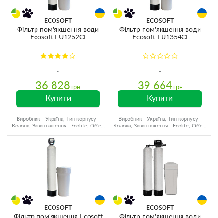
ECOSOFT
ECOSOFT
Фільтр пом'якшення води
Фільтр пом'якшення води
Ecosoft FU1252CI
Ecosoft FU1354CI
36 828
39 664
грн
грн
Купити
Купити
Виробник - Україна, Тип корпусу -
Виробник - Україна, Тип корпусу -
Колона, Завантаження - Ecolite, Об'єм
Колона, Завантаження - Ecolite, Об'єм
матеріалу - 50 л.
матеріалу - 62 л.
ECOSOFT
ECOSOFT
Фільтр пом'якшення Ecosoft
Фільтр пом'якшення води