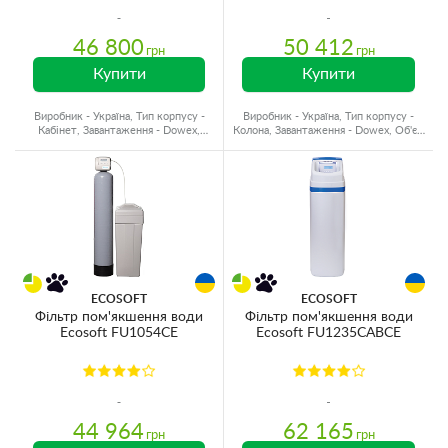
46 800
50 412
грн
грн
Купити
Купити
Виробник - Україна, Тип корпусу -
Виробник - Україна, Тип корпусу -
Кабінет, Завантаження - Dowex,
Колона, Завантаження - Dowex, Об'єм
Об'єм матеріалу - 18 л.
матеріалу - 62 л.
ECOSOFT
ECOSOFT
Фільтр пом'якшення води
Фільтр пом'якшення води
Ecosoft FU1054CE
Ecosoft FU1235CABCE
44 964
62 165
грн
грн