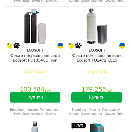
Twin, Завантаження - Dowex,
Колона, Завантаження - Dowex, Об'єм
Призначення - Жорсткість
матеріалу - 200 л.
ECOSOFT
ECOSOFT
Фільтр пом'якшення води
Фільтр пом'якшення води
Ecosoft FU1354CE Twin
Ecosoft FU2472 CE15
100 584
179 255
грн
грн
Купити
Купити
Виробник - Україна, Тип корпусу -
Виробник - Україна, Тип корпусу -
Twin, Завантаження - Dowex,
Колона, Завантаження - Dowex, Об'єм
Призначення - Жорсткість
матеріалу - 300 л.
-25%