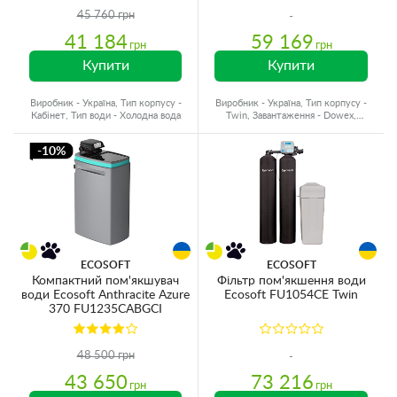
45 760 грн
41 184
59 169
грн
грн
Купити
Купити
Виробник - Україна, Тип корпусу -
Виробник - Україна, Тип корпусу -
Кабінет, Тип води - Холодна вода
Twin, Завантаження - Dowex,
Призначення - Жорсткість
-10%
ECOSOFT
ECOSOFT
Компактний пом'якшувач
Фільтр пом'якшення води
води Ecosoft Anthracite Azure
Ecosoft FU1054CE Twin
370 FU1235CABGCI
48 500 грн
43 650
73 216
грн
грн