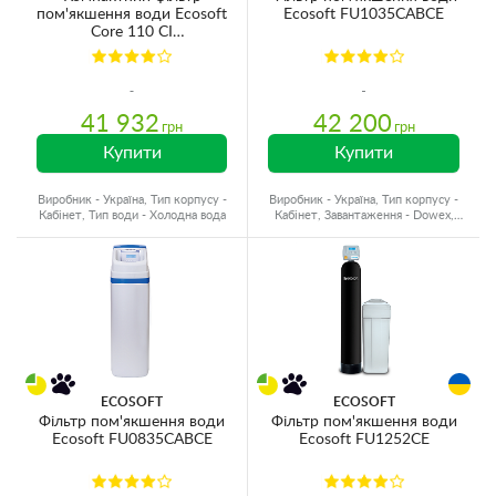
пом'якшення води Ecosoft
Ecosoft FU1035CABCE
Core 110 CI
FU1013CABCIMVCR
41 932
42 200
грн
грн
Купити
Купити
Виробник - Україна, Тип корпусу -
Виробник - Україна, Тип корпусу -
Кабінет, Тип води - Холодна вода
Кабінет, Завантаження - Dowex,
Об'єм матеріалу - 25 л.
ECOSOFT
ECOSOFT
Фільтр пом'якшення води
Фільтр пом'якшення води
Ecosoft FU0835CABCE
Ecosoft FU1252CE