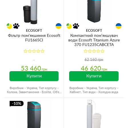
ECOSOFT
ECOSOFT
Фільтр пом'якшення Ecosoft
Компактний пом'якшувач
FU1665CI
води Ecosoft Titanium Azure
370 FU1235CABCETA
62 160 грн
53 460
46 620
грн
грн
Купити
Купити
Виробник - Україна, Тип корпусу -
Виробник - Україна, Тип корпусу -
Колона, Завантаження - Ecolite, Об'єм
Кабінет, Тип води - Холодна вода
матеріалу - 75 л.
-10%