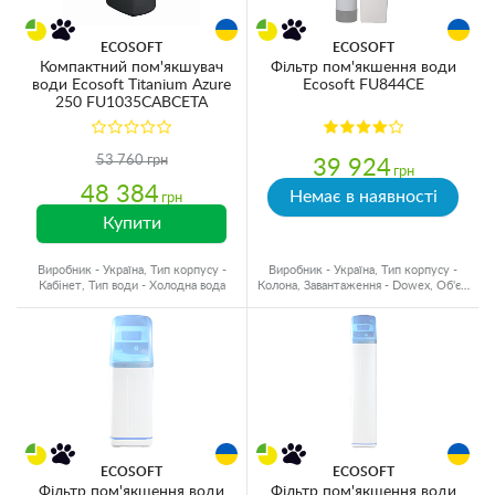
ECOSOFT
ECOSOFT
Компактний пом'якшувач
Фільтр пом'якшення води
води Ecosoft Titanium Azure
Ecosoft FU844CE
250 FU1035CABCETA
53 760 грн
39 924
грн
48 384
Немає в наявності
грн
Купити
Виробник - Україна, Тип корпусу -
Виробник - Україна, Тип корпусу -
Кабінет, Тип води - Холодна вода
Колона, Завантаження - Dowex, Об'єм
матеріалу - 25 л.
ECOSOFT
ECOSOFT
Фільтр пом'якшення води
Фільтр пом'якшення води