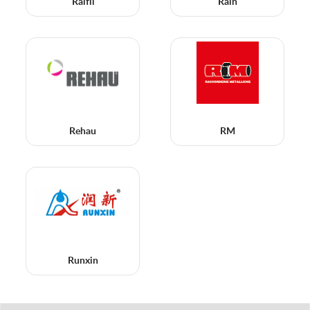
Raifil
Rain
Rehau
RM
Runxin