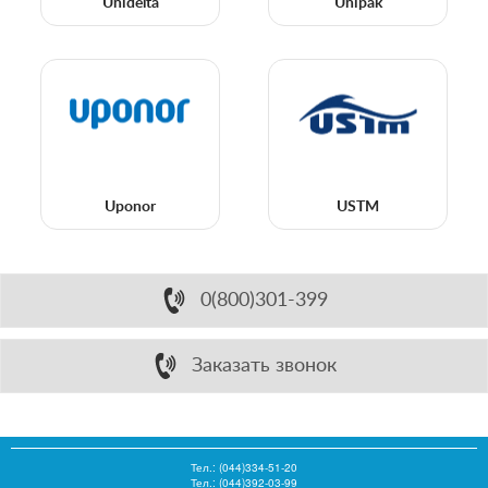
Unidelta
Unipak
Uponor
USTM
0(800)301-399
Заказать звонок
Тел.:
(044)334-51-20
Тел.: (044)392-03-99