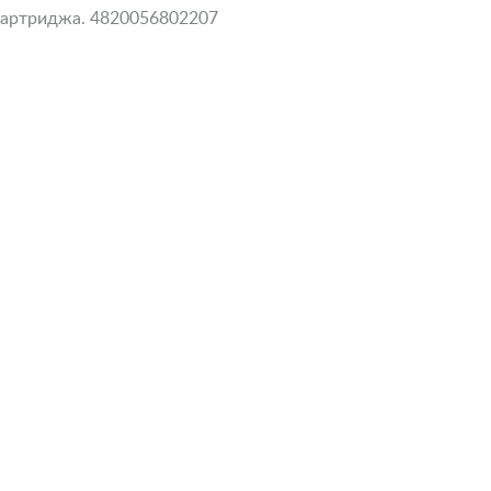
 3 картриджа. 4820056802207