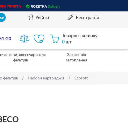
Увійти
Реєстрація
Укр
Товарів в кошику:
-51-20
0
шт.
пчастини, аксесуари для
Захист від
фільтрів
затоплення
 фільтрів
Набори картриджів
Ecosoft
V3ECO