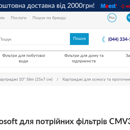
мін
Послуги
Пошук по бренду
Рос
(044) 334
Фільтри для побутової
Фільтри для дому та
За
води
підприємств
артриджі 10'' Slim (25х7 см)
Картриджі для осмосу та проточних
osoft для потрійних фільтрів CM