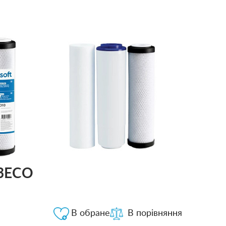
V3ECO
В обране
В порівняння