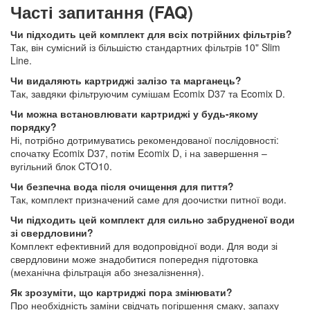
Часті запитання (FAQ)
Чи підходить цей комплект для всіх потрійних фільтрів?
Так, він сумісний із більшістю стандартних фільтрів 10" Slim
Line.
Чи видаляють картриджі залізо та марганець?
Так, завдяки фільтруючим сумішам Ecomix D37 та Ecomix D.
Чи можна встановлювати картриджі у будь-якому
порядку?
Ні, потрібно дотримуватись рекомендованої послідовності:
спочатку Ecomix D37, потім Ecomix D, і на завершення –
вугільний блок CTO10.
Чи безпечна вода після очищення для пиття?
Так, комплект призначений саме для доочистки питної води.
Чи підходить цей комплект для сильно забрудненої води
зі свердловини?
Комплект ефективний для водопровідної води. Для води зі
свердловини може знадобитися попередня підготовка
(механічна фільтрація або знезалізнення).
Як зрозуміти, що картриджі пора змінювати?
Про необхідність заміни свідчать погіршення смаку, запаху