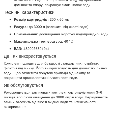
домішок та хлору, покращує смак і запах води.
Технічні характеристики
Розмір картриджів:
250 х 60 мм
Ресурс:
до 3000 л (залежить від якості води)
Призначення:
доочищення жорсткої водопровідної води
Максимальна температура:
40 °C
EAN:
4820056801941
Де і як використовується
Комплект підходить для більшості стандартних потрійних
фільтрів під мийку. Його використовують для доочистки питної
води, щоб захистити побутові прилади від накипу та
покращити органолептичні властивості води.
Як обслуговується
Рекомендується замінювати комплект картриджів кожні 3–6
місяців або після очищення до 3000 літрів води. Періодичність
заміни залежить від якості вхідної води та інтенсивності
використання.