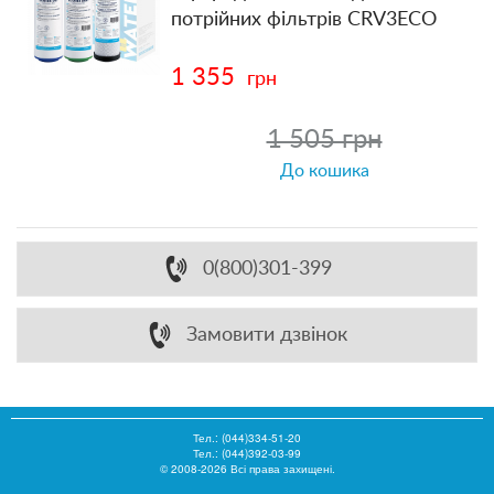
потрійних фільтрів CRV3ECO
1 355
грн
1 505 грн
До кошика
0(800)301-399
Замовити дзвінок
Тел.:
(044)334-51-20
Тел.: (044)392-03-99
© 2008-2026 Всі права захищені.