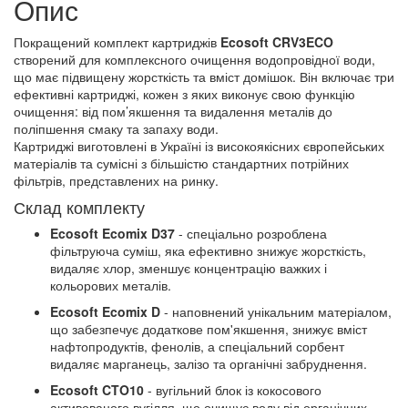
Опис
Покращений комплект картриджів
Ecosoft CRV3ECO
створений для комплексного очищення водопровідної води,
що має підвищену жорсткість та вміст домішок. Він включає три
ефективні картриджі, кожен з яких виконує свою функцію
очищення: від пом’якшення та видалення металів до
поліпшення смаку та запаху води.
Картриджі виготовлені в Україні із високоякісних європейських
матеріалів та сумісні з більшістю стандартних потрійних
фільтрів, представлених на ринку.
Склад комплекту
Ecosoft Ecomix D37
- спеціально розроблена
фільтруюча суміш, яка ефективно знижує жорсткість,
видаляє хлор, зменшує концентрацію важких і
кольорових металів.
Ecosoft Ecomix D
- наповнений унікальним матеріалом,
що забезпечує додаткове пом'якшення, знижує вміст
нафтопродуктів, фенолів, а спеціальний сорбент
видаляє марганець, залізо та органічні забруднення.
Ecosoft CTO10
- вугільний блок із кокосового
активованого вугілля, що очищує воду від органічних