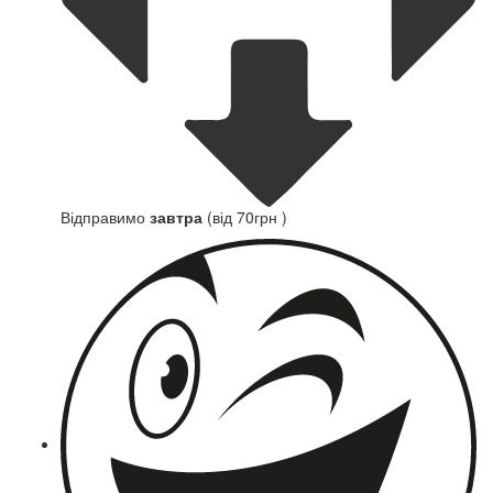
Відправимо
завтра
(від 70грн )