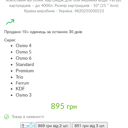
кокосовим вугіллям, картридж для пом'якшення води. Ресурс
картриджів – до 4000л. Розмір картриджів - 10" (25 * 6см).
Країна виробник - Україна. 4820235030223
Продано 10+ одиниць за останніх 30 днів
Серія:
Osmo 4
Osmo 5
Osmo 6
Standard
Premium
Trio
Ferrum
KDF
Osmo 3
895
грн
Товар в наявності
869 грн
від 2 шт.
851 грн
від 3 шт.