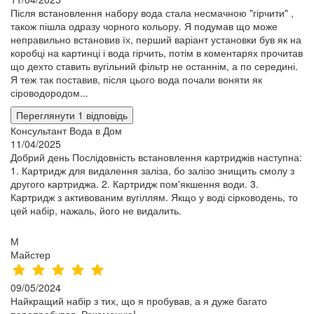
Після встановлення набору вода стала несмачною "гірчити" ,
також пішла одразу чорного кольору. Я подумав що може
неправильно встановив їх, перший варіант установки був як на
коробці на картинці і вода гірчить, потім в коментарях прочитав
що дехто ставить вугільний фільтр не останнім, а по середині.
Я теж так поставив, після цього вода почали воняти як
сіроводородом...
Переглянути 1 відповідь
Консультант Вода в Дом
11/04/2025
Добрий день Послідовність встановлення картриджів наступна:
1. Картридж для видалення заліза, бо залізо знищить смолу з
другого картриджа. 2. Картридж пом'якшення води. 3.
Картридж з активованим вугіллям. Якщо у воді сірководень, то
цей набір, нажаль, його не видалить.
М
Майстер
09/05/2024
Найкращий набір з тих, що я пробував, а я дуже багато
перепробував. Рекоменую!