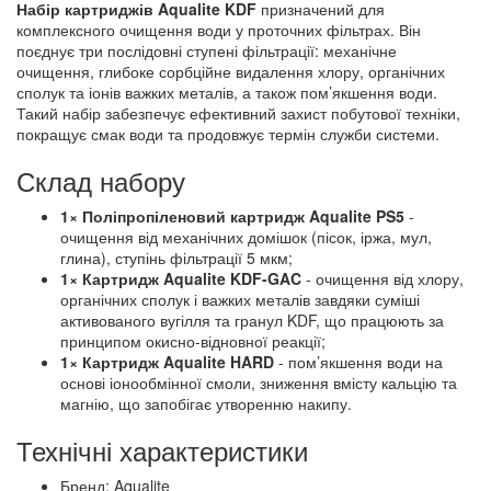
Набір картриджів Aqualite KDF
призначений для
комплексного очищення води у проточних фільтрах. Він
поєднує три послідовні ступені фільтрації: механічне
очищення, глибоке сорбційне видалення хлору, органічних
сполук та іонів важких металів, а також пом’якшення води.
Такий набір забезпечує ефективний захист побутової техніки,
покращує смак води та продовжує термін служби системи.
Склад набору
1× Поліпропіленовий картридж Aqualite PS5
-
очищення від механічних домішок (пісок, іржа, мул,
глина), ступінь фільтрації 5 мкм;
1× Картридж Aqualite KDF-GAC
- очищення від хлору,
органічних сполук і важких металів завдяки суміші
активованого вугілля та гранул KDF, що працюють за
принципом окисно-відновної реакції;
1× Картридж Aqualite HARD
- пом’якшення води на
основі іонообмінної смоли, зниження вмісту кальцію та
магнію, що запобігає утворенню накипу.
Технічні характеристики
Бренд: Aqualite