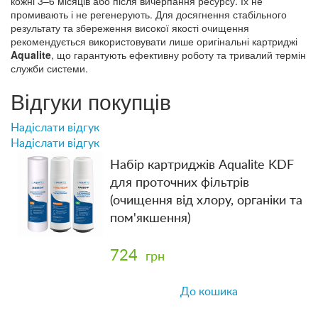
кожні 3–6 місяців або після вичерпання ресурсу. Їх не
промивають і не регенерують. Для досягнення стабільного
результату та збереження високої якості очищення
рекомендується використовувати лише оригінальні картриджі
Aqualite
, що гарантують ефективну роботу та тривалий термін
служби системи.
Відгуки покупців
Надіслати відгук
Надіслати відгук
Набір картриджів Aqualite KDF
для проточних фільтрів
(очищення від хлору, органіки та
пом'якшення)
724
грн
До кошика